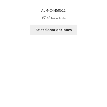
ALM-C-M58511
€
7,48
IVA incluido
Este
Seleccionar opciones
producto
tiene
múltiples
variantes.
Las
opciones
se
pueden
elegir
en
la
página
de