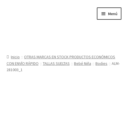
Ir
Ir
Menú
a
al
la
contenido
navegación
Inicio
Tienda
Inicio
OTRAS MARCAS EN STOCK PRODUCTOS ECONÓMICOS
CON ENVÍO RÁPIDO
TALLAS SUELTAS
Bebé Niña
Bodies
ALM-
Sobre nosotros
281003_1
BABYGLO® MARCA REGISTRADA
COMO COMPRAR EN LA TIENDA BABYGLOSTYLE
Blog