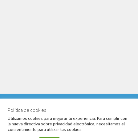
VACACIONES DEL 1 AL 17 DE AGOSTO 2026. TODOS LOS
PEDIDOS RECIBIDOS LLEGARÁN DESPUÉS DE
Política de cookies
© Babyglo Style 2026
VACACIONES.
Utilizamos cookies para mejorar tu experiencia. Para cumplir con
Política de privacidad
Construido con WooCommerce
.
la nueva directiva sobre privacidad electrónica, necesitamos el
Descartar
consentimiento para utilizar tus cookies.