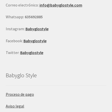
en
Correo electrónico:
info@babyglostyle.com
la
página
Whatsapp:
635692885
de
producto
Instagram:
Babyglostyle
Facebook:
Babyglostyle
Twitter:
Babyglostyle
Babyglo Style
Proceso de pago
Aviso legal