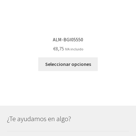
producto
ALM-BGI05550
€
8,75
IVA incluido
Este
Seleccionar opciones
producto
tiene
múltiples
variantes.
Las
opciones
se
¿Te ayudamos en algo?
pueden
elegir