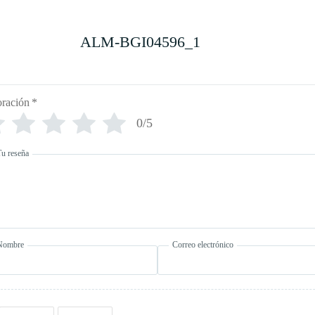
ALM-BGI04596_1
oración
*
0/5
Tu reseña
Nombre
Correo electrónico