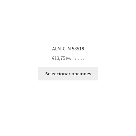
de
producto
ALM-C-M 58518
€
13,75
IVA incluido
Este
Seleccionar opciones
producto
tiene
múltiples
variantes.
Las
opciones
se
pueden