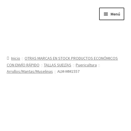
Ir
Ir
Menú
a
al
la
contenido
navegación
Inicio
Tienda
Inicio
OTRAS MARCAS EN STOCK PRODUCTOS ECONÓMICOS
CON ENVÍO RÁPIDO
TALLAS SUELTAS
Puericultura
Sobre nosotros
Arrullos/Mantas/Muselinas
ALM-MM1557
BABYGLO® MARCA REGISTRADA
COMO COMPRAR EN LA TIENDA BABYGLOSTYLE
Blog