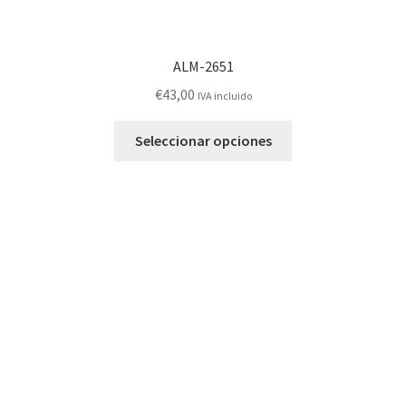
ALM-2651
€
43,00
IVA incluido
Este
Seleccionar opciones
producto
tiene
múltiples
variantes.
Las
opciones
se
pueden
elegir
en
la
página