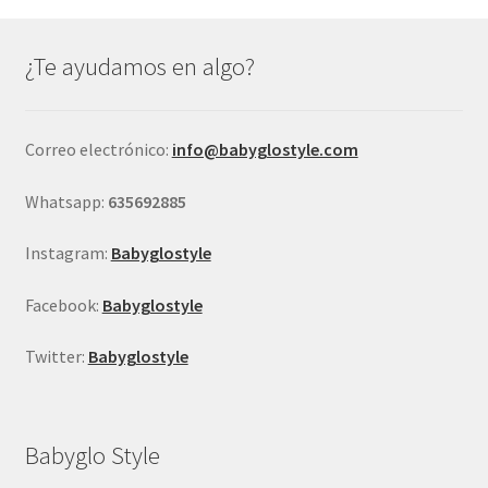
opciones
se
¿Te ayudamos en algo?
pueden
elegir
en
Correo electrónico:
info@babyglostyle.com
la
página
Whatsapp:
635692885
de
producto
Instagram:
Babyglostyle
Facebook:
Babyglostyle
Twitter:
Babyglostyle
Babyglo Style