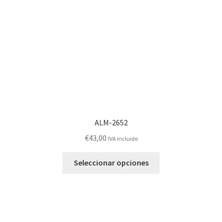
elegir
en
la
página
de
producto
ALM-2652
€
43,00
IVA incluido
Este
Seleccionar opciones
producto
tiene
múltiples
variantes.
Las