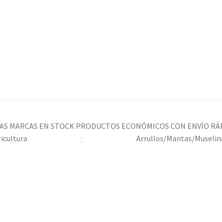
acto
acto
Mi cuenta
Mi cuenta
Proceso de pago
Proceso de pago
AS MARCAS EN STOCK PRODUCTOS ECONÓMICOS CON ENVÍO RÁ
icultura
Arrullos/Mantas/Muselin