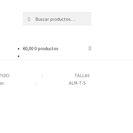
Buscar
Buscar
por:
€
0,00
0 productos
PIDO
TALLAS
as
ALM-T-S