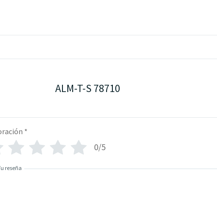
ALM-T-S 78710
oración
*
0/5
Tu reseña