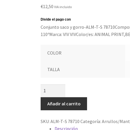
€
12,50
IVA incluido
Conjunto saco y gorro-ALM-T-S 78710Comp
110ºMarca: VIV VIVColor/es: ANIMAL PRINT,BE
COLOR
TALLA
ALM-
T-
S
Añadir al carrito
78710
cantidad
SKU:
ALM-T-S 78710
Categoría:
Arrullos/Mant
Descripción