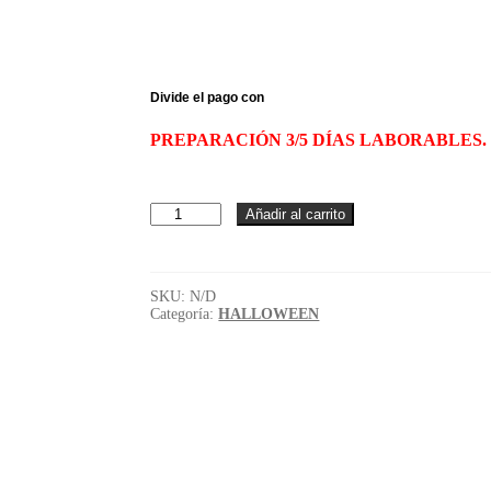
original
actual
era:
es:
€19,95.
€14,95.
PREPARACIÓN 3/5 DÍAS LABORABLES.
Camiseta
Añadir al carrito
esqueleto
peinado
blanca
cantidad
SKU:
N/D
Categoría:
HALLOWEEN