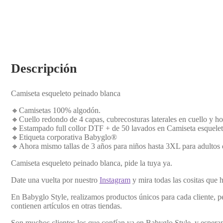
Descripción
Camiseta esqueleto peinado blanca
🔸Camisetas 100% algodón.
🔸Cuello redondo de 4 capas, cubrecosturas laterales en cuello y ho
🔸Estampado full collor DTF + de 50 lavados en Camiseta esquelet
🔸Etiqueta corporativa Babyglo®
🔸Ahora mismo tallas de 3 años para niños hasta 3XL para adultos d
Camiseta esqueleto peinado blanca, pide la tuya ya.
Date una vuelta por nuestro
Instagram
y mira todas las cositas que
En Babyglo Style, realizamos productos únicos para cada cliente, p
contienen artículos en otras tiendas.
Son muchos clientes los que confían ya en Babyglo Style, y esperam