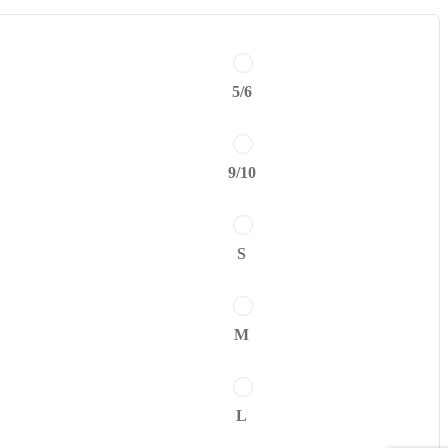
5/6
9/10
S
M
L