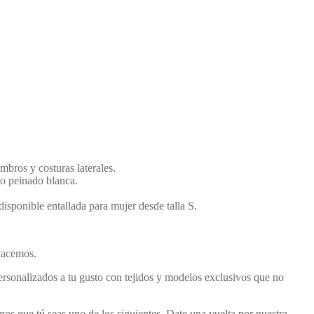
mbros y costuras laterales.
o peinado blanca.
isponible entallada para mujer desde talla S.
 hacemos.
ersonalizados a tu gusto con tejidos y modelos exclusivos que no
os que tú seas uno de los siguientes. Date una vuelta por nuestra