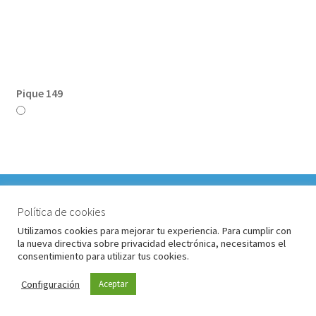
Pique 149
VACACIONES DEL 1 AL 17 DE AGOSTO 2026. TODOS LOS
PEDIDOS RECIBIDOS LLEGARÁN DESPUÉS DE
Política de cookies
VACACIONES.
Utilizamos cookies para mejorar tu experiencia. Para cumplir con
Piqué amarillo
la nueva directiva sobre privacidad electrónica, necesitamos el
Descartar
consentimiento para utilizar tus cookies.
Configuración
Aceptar
0
Buscar
Buscar