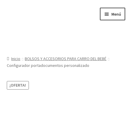
Ir
Ir
Menú
a
al
la
contenido
navegación
Inicio
Tienda
Inicio
BOLSOS Y ACCESORIOS PARA CARRO DEL BEBÉ
Configurador portadocumentos personalizado
Sobre nosotros
BABYGLO® MARCA REGISTRADA
¡OFERTA!
COMO COMPRAR EN LA TIENDA BABYGLOSTYLE
Blog